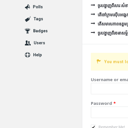
ចូរបង្ហាញពីសារៈសំខ
Polls
តើចៅក្រមស៊ើបអង្កេត
Tags
តើសមាសភាពឧត្ដមក្រុម
Badges
ចូរបង្ហាញពីរចនាសម្ព័
Users
Help
You must l
Username or ema
Password
*
Remember Me!