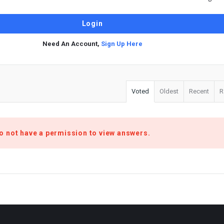
Need An Account,
Sign Up Here
Voted
Oldest
Recent
R
o not have a permission to view answers.