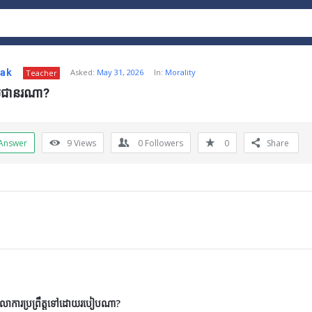
nak
Asked:
May 31, 2026
In:
Morality
Teacher
មជានរណា?
Answer
9
Views
0
Followers
0
Share
ីតុលាការប្រព្រឹត្តទៅដោយរបៀបណា?