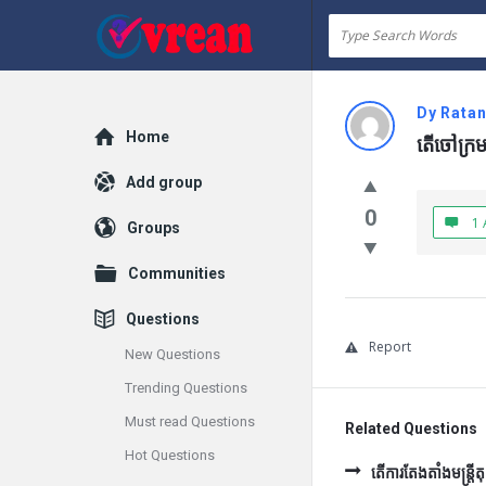
vrean.com
Dy Rata
Explore
Home
តើចៅក្រ
Add group
0
1 
Groups
Communities
Questions
Report
New Questions
Trending Questions
Must read Questions
Related Questions
Hot Questions
តើការតែងតាំងមន្រ្ត