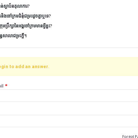
ាន់ស្ថាប័នតុលាការ?
និងចៅក្រមជំនុំជម្រះដូចគ្នាឬទេ?
ប្រឹក្សានៃអង្គចៅក្រមមានអ្វីខ្លះ?
ន្ធសាលាជម្រះក្ដី។
ogin to add an answer.
il
*
Forgot P