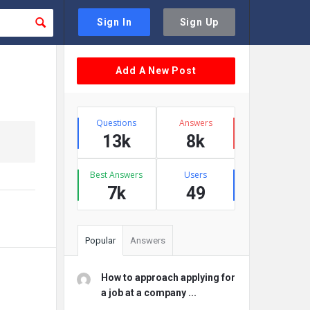
Sign In
Sign Up
Sidebar
Add A New Post
Stats
Questions
Answers
13k
8k
Best Answers
Users
7k
49
Popular
Answers
How to approach applying for
a job at a company ...