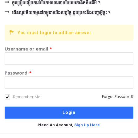
ចូរប្រៀបធៀបការបំបែកអាហារតាមបែបមេកានិចនិងគីមី ?
តើនគរូបនីយកម្មនៅកម្ពុជាយើងសព្វថ្ងៃ ជួបប្រទះនឹងបញ្ហាអ្វីខ្លះ ?
You must login to add an answer.
Username or email
*
Password
*
Remember Me!
Forgot Password?
Need An Account,
Sign Up Here
Sidebar