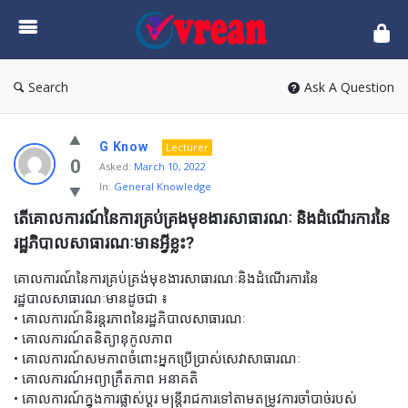
vrean.com
Search
Ask A Question
G Know
Lecturer
0
Asked:
March 10, 2022
In:
General Knowledge
តើគោលការណ៍នៃការគ្រប់គ្រងមុខងារសាធារណៈ និងដំណើរការនៃ
រដ្ឋភិបាលសាធារណៈមានអ្វីខ្លះ?
គោលការណ៍នៃការគ្រប់គ្រង់មុខងារសាធារណៈនិងដំណើរការនៃ
រដ្ឋបាលសាធារណៈមានដូចជា ៖
• គោលការណ៍និរន្តរភាពនៃរដ្ឋភិបាលសាធារណៈ
• គោលការណ៍តនិត្យានុកូលភាព
• គោលការណ៍សមភាពចំពោះអ្នកប្រើប្រាស់សេវាសាធារណៈ
• គោលការណ៍អព្យាក្រឹតភាព អនាគតិ
• គោលការណ៍ក្នុងការផ្លាស់ប្ដូរ មន្ដ្រីរាជការទៅតាមតម្រូវការចាំបាច់របស់