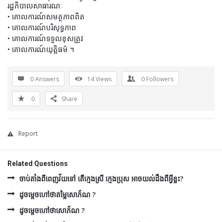
រដ្ឋភិបាលសាធារណៈ
• គោលការណ៍សមត្ថភាពពិត
• គោលការណ៍បរិសុទ្ធភាព
• គោលការណ៍ទទួលខុសត្រូវ
• គោលការណ៍យុត្តិធម៌ ។
0 Answers
14
Views
0
Followers
0
Share
Report
Related Questions
ចាប់តាំងពីពេញវ័យទៅ តើក្មេងស្រី ក្មេងប្រុស អាចយល់ដឹងពីអ្វីខ្លះ?
ដូចម្ដេចហៅថាតម្លៃសោភ័ណ ?
ដូចម្ដេចហៅថាសោភ័ណ ?