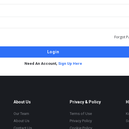
Forgot P
Need An Account,
Sign Up Here
About Us
Privacy & Policy
H
Our Team
Terms of Use
K
About Us
Privacy Policy
S
Contact Us
Cookie Policy