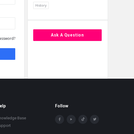
History
Ask A Question
assword?
elp
Follow
nowledge Base
upport