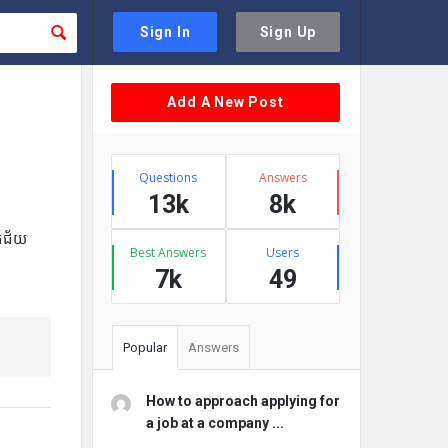
Sign In
Sign Up
Sidebar
Add A New Post
Stats
Questions
Answers
13k
8k
ោគជ័យ
Best Answers
Users
7k
49
Popular
Answers
How to approach applying for
a job at a company ...