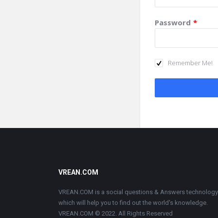
Password
*
Remember Me!
Footer
VREAN.COM
VREAN.COM is a social questions & Answers technology
which will help you to find out the world's knowledge.
VREAN.COM © 2022. All Rights Reserved