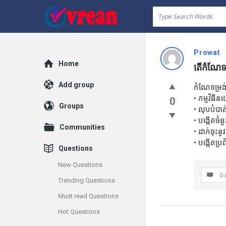
vrean.com
Prowat
Explore
Home
តើកំណែទម្
Add group
កំណែទម្រង់
• កម្មវិធីន
0
Groups
• លុបបំបាត់វ
• បង្កើតចំ
Communities
• ដាក់ចុះនូ
• បង្កើតប្រព័
Questions
New Questions
0 
Trending Questions
Must read Questions
Hot Questions