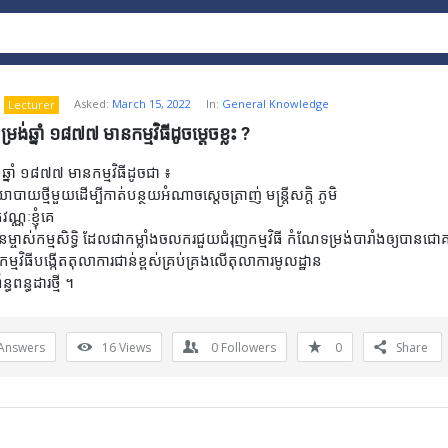
Asked:
March 15, 2022
In:
General Knowledge
Lecturer
រង់ឆ្នាំ ១៨៧៧ មានកម្មវិធីដូចម្តេចខ្លះ ?
ឆ្នាំ ១៨៧៧ មានកម្មវិធីដូចជា ៖
យោបាយថ្មីមួយដើម្បីកាត់បន្ថយអំណាចស្តេចត្រាញ់ មន្ត្រីសក្តិ ភូមិ
ណ្ណៈខ្ញុំគេ
នួនម្ចាស់កម្មសិទ្ធិ ដែលជាកម្លាំងចលករជួយជំរុញកម្មវិធី កំណែទម្រង់បារាំងឲ្យបានជ
វកម្មវិធីបង្កើតតុលាការជាន់ខ្ពស់គ្រប់គ្រងលើតុលាការមូលដ្ឋាន
ន្ធពន្ធដារថ្មី ។
Answers
16
Views
0
Followers
0
Share