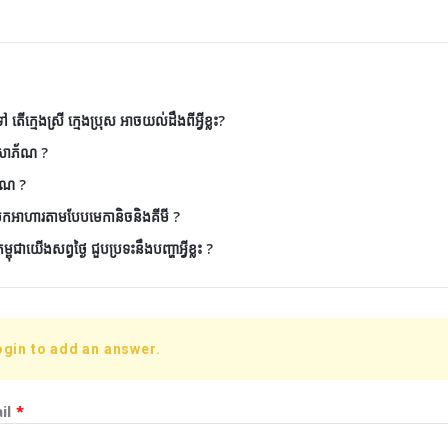
តើក្មេងស្រី ក្មេងប្រុស អាចយល់ដឹងពីអ្វីខ្លះ?
ៃសោភ័ណ ?
័ណ ?
ែកអាហារតាមបែបមេកានិចនិងគីមី ?
ុជាយើងសព្វថ្ងៃ ជួបប្រទះនឹងបញ្ហាអ្វីខ្លះ ?
ogin to add an answer.
il
*