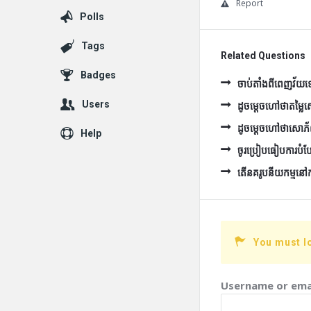
Report
Polls
Tags
Related Questions
Badges
ចាប់តាំងពីពេញវ័យទៅ 
Users
ដូចម្ដេចហៅថាតម្ល
ដូចម្ដេចហៅថាសោភ
Help
ចូរប្រៀបធៀបការបំប
តើនគរូបនីយកម្មនៅកម្ព
You must l
Username or ema