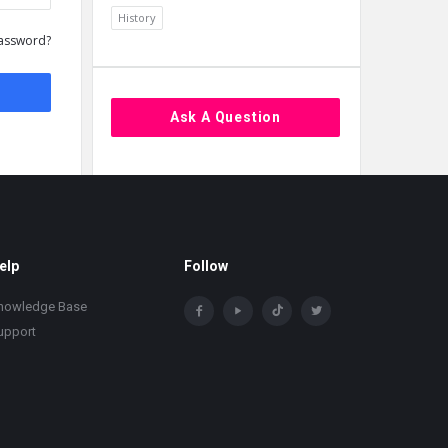
History
assword?
Ask A Question
elp
Follow
nowledge Base
upport