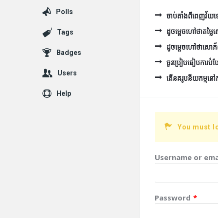
Polls
ចាប់តាំងពីពេញវ័យទៅ 
ដូចម្ដេចហៅថាតម្ល
Tags
ដូចម្ដេចហៅថាសោភ
Badges
ចូរប្រៀបធៀបការបំប
Users
តើនគរូបនីយកម្មនៅកម្ព
Help
You must l
Username or ema
Password
*