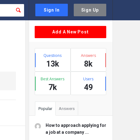
Sign In
Sign Up
Sidebar
Add A New Post
Stats
Questions
Answers
13k
8k
Best Answers
Users
7k
49
Popular
Answers
How to approach applying for
a job at a company ...