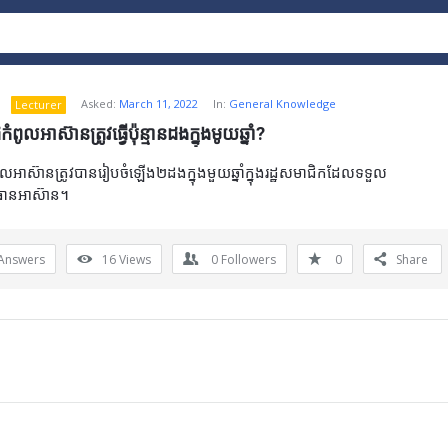
Asked:
March 11, 2022
In:
General Knowledge
Lecturer
ុំកំពូលអាស៊ានត្រូវធ្វើប៉ុន្មានដងក្នុងមូយឆ្នាំ?
ំកំពូលអាស៊ានត្រូវបានរៀបចំឡើង២ដងក្នុងមួយឆ្នាំក្នុងរដ្ឋសមាជិកដែលទទួល
រធានអាស៊ាន។
Answers
16
Views
0
Followers
0
Share