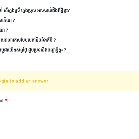
តើក្មេងស្រី ក្មេងប្រុស អាចយល់ដឹងពីអ្វីខ្លះ?
ៃសោភ័ណ ?
័ណ ?
ែកអាហារតាមបែបមេកានិចនិងគីមី ?
ុជាយើងសព្វថ្ងៃ ជួបប្រទះនឹងបញ្ហាអ្វីខ្លះ ?
ogin to add an answer.
il
*