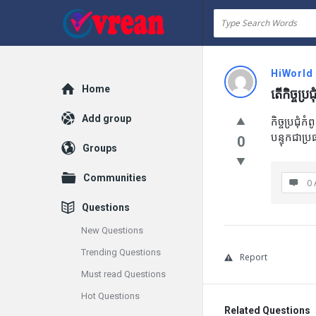
vrean.com
HiWorld
Explore
Home
តើកិច្ចប្រជ
Add group
កិច្ចប្រជុ
បន្ទុកជាប្
0
Groups
Communities
0 
Questions
New Questions
Trending Questions
Report
Must read Questions
Hot Questions
Related Questions