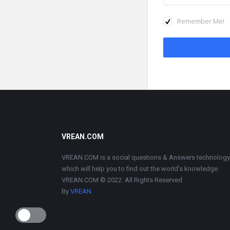
Remember Me!
Footer
VREAN.COM
VREAN.COM is a social questions & Answers technology
which will help you to find out the world's knowledge.
VREAN.COM © 2022. All Rights Reserved
By
VREAN