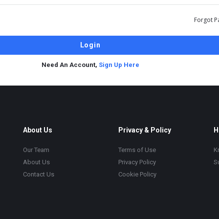
Forgot P
Need An Account,
Sign Up Here
About Us
Privacy & Policy
H
Our Team
Terms of Use
K
About Us
Privacy Policy
S
Contact Us
Cookie Policy