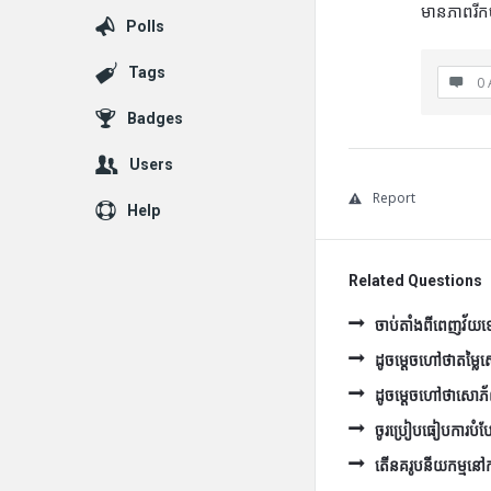
មានភាពរីក
Polls
Tags
0 
Badges
Users
Report
Help
Related Questions
ចាប់តាំងពីពេញវ័យទៅ 
ដូចម្ដេចហៅថាតម្ល
ដូចម្ដេចហៅថាសោភ
ចូរប្រៀបធៀបការបំប
តើនគរូបនីយកម្មនៅកម្ព