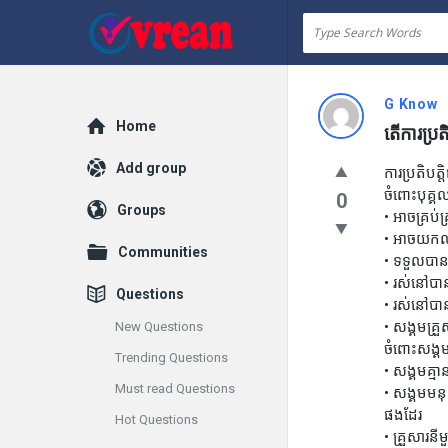
vrean.com
G Know
Explore
Home
តើការប្រត
Add group
ការប្រតិបត
ចំពោះបុគ្គ
0
Groups
• អាចគ្រប់គ
• អាចយកឈ្ន
Communities
• ទទួលបាន
• រស់នៅបា
Questions
• រស់នៅបាន
• សង្គមគ្រ
New Questions
ចំពោះសង្គ
Trending Questions
• សង្គមគ្ម
Must read Questions
• សង្គមមនុ
ផងដែរ
Hot Questions
• គ្រួសារន