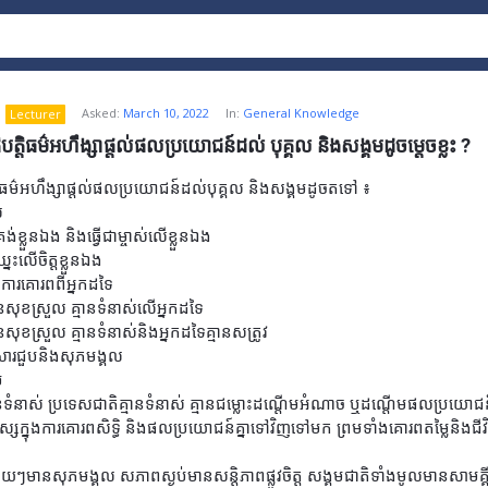
Asked:
March 10, 2022
In:
General Knowledge
Lecturer
ិបត្តិធម៌អហឹង្សាផ្តល់ផលប្រយោជន៍ដល់ បុគ្គល និងសង្គមដូចម្តេចខ្លះ ?
្តិធម៌អហឹង្សាផ្តល់ផលប្រយោជន៍ដល់បុគ្គល និងសង្គមដូចតទៅ ៖
ល
្រង់ខ្លួនឯង និងធ្វើជាម្ចាស់លើខ្លួនឯង
ះលើចិត្តខ្លួនឯង
ការគោរពពីអ្នកដទៃ
នសុខស្រួល គ្មានទំនាស់លើអ្នកដទៃ
សុខស្រួល គ្មានទំនាស់និងអ្នកដទៃគ្មានសត្រូវ
ួសារជួបនិងសុភមង្គល
ម
ានទំនាស់ ប្រទេសជាតិគ្មានទំនាស់ គ្មានជម្លោះដណ្តើមអំណាច ឬដណ្តើមផលប្រយោជន៍
ស្សក្នុងការគោរពសិទ្ធិ និងផលប្រយោជន៍គ្នាទៅវិញទៅមក ព្រមទាំងគោរពតម្លៃនិងជីវ
ីមួយៗមានសុភមង្គល សភាពស្ងប់មានសន្តិភាពផ្លូវចិត្ត សង្គមជាតិទាំងមូលមានសាមគ្