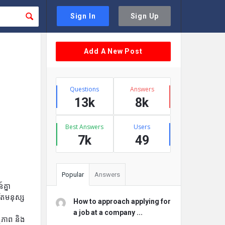
Sign In
Sign Up
Sidebar
Add A New Post
Stats
Questions
Answers
13k
8k
Best Answers
Users
7k
49
Popular
Answers
គ្នា
ិតមនុស្ស
How to approach applying for
a job at a company ...
គីភាព និង