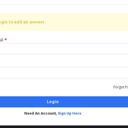
ogin to add an answer.
il
*
Forgot P
Need An Account,
Sign Up Here