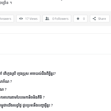
ចម្រើន ។
Answers
17
Views
0
Followers
0
Share
តើក្មេងស្រី ក្មេងប្រុស អាចយល់ដឹងពីអ្វីខ្លះ?
ៃសោភ័ណ ?
័ណ ?
ែកអាហារតាមបែបមេកានិចនិងគីមី ?
ុជាយើងសព្វថ្ងៃ ជួបប្រទះនឹងបញ្ហាអ្វីខ្លះ ?