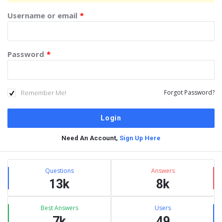
Username or email
*
Password
*
Remember Me!
Forgot Password?
Need An Account,
Sign Up Here
Sidebar
Stats
Questions
Answers
13k
8k
Best Answers
Users
7k
49