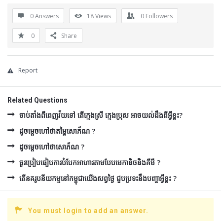
0 Answers
18
Views
0
Followers
0
Share
Report
Related Questions
ចាប់តាំងពីពេញវ័យទៅ តើក្មេងស្រី ក្មេងប្រុស អាចយល់ដឹងពីអ្វីខ្លះ?
ដូចម្ដេចហៅថាតម្លៃសោភ័ណ ?
ដូចម្ដេចហៅថាសោភ័ណ ?
ចូរប្រៀបធៀបការបំបែកអាហារតាមបែបមេកានិចនិងគីមី ?
តើនគរូបនីយកម្មនៅកម្ពុជាយើងសព្វថ្ងៃ ជួបប្រទះនឹងបញ្ហាអ្វីខ្លះ ?
You must login to add an answer.