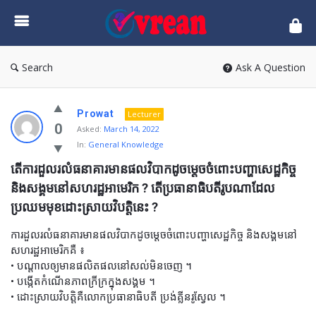
vrean.com
Search
Ask A Question
Prowat
Lecturer
0
Asked:
March 14, 2022
In:
General Knowledge
តើការដួលរលំធនាគារមានផលវិបាកដូចម្តេចចំពោះបញ្ហាសេដ្ឋកិច្ច 
និងសង្គមនៅសហរដ្ឋអាមេរិក ? តើប្រធានាធិបតីរូបណាដែល
ប្រឈមមុខដោះស្រាយវិបត្តិនេះ ?
ការដួលរលំធនាគារមានផលវិបាកដូចម្តេចចំពោះបញ្ហាសេដ្ឋកិច្ច និងសង្គមនៅ
សហរដ្ឋអាមេរិកគឺ ៖
• បណ្តាលឲ្យមានផលិតផលនៅសល់មិនចេញ ។
• បង្កើតកំណើនភាពក្រីក្រក្នុងសង្គម ។
• ដោះស្រាយវិបត្តិគឺលោកប្រធានាធិបតី ប្រង់គ្លីនរូស្វែល ។