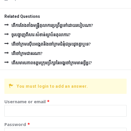
Related Questions
តើការតែងតាំងមន្រ្តីតុលាការប្រព្រឹត្តទៅដោយរបៀបណា?
ចូរបង្ហាញពីសារៈសំខាន់ស្ថាប័នតុលាការ?
តើចៅក្រមស៊ើបអង្កេតនិងចៅក្រមជំនុំជម្រះដូចគ្នាឬទេ?
តើចៅក្រមជានរណា?
តើសមាសភាពឧត្ដមក្រុមប្រឹក្សានៃអង្គចៅក្រមមានអ្វីខ្លះ?
You must login to add an answer.
Username or email
*
Password
*