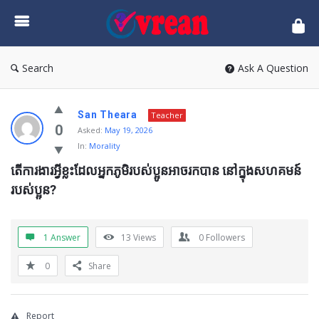
vrean.com
Search
Ask A Question
San Theara
Teacher
0
Asked:
May 19, 2026
In:
Morality
តើការងារអ្វីខ្លះដែលអ្នកភូមិរបស់ប្អូនអាចរកបាន នៅក្នុងសហគមន៍
របស់ប្អូន?
1 Answer
13
Views
0
Followers
0
Share
Report