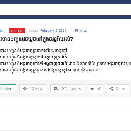
 Kh
Asked:
February 5, 2026
In:
Physics
Teacher
រូវបានបញ្ជូនដូចម្ដេចនៅក្នុងចរន្តវិលវល់?
ូវបានបញ្ជូនពីអង្គធាតុត្រជាក់ទៅអង្គធាតុក្តៅ
ូវបានបញ្ជូនពីអង្គធាតុក្តៅទៅអង្គធាតុត្រជាក់
រូវបានបញ្ជូនពីអង្គធាតុក្តៅទៅអង្គធាតុត្រជាក់ដោយបំលាស់ទីនៃស្រទាប់អង្គធាតុរាវ ឬឧ
រូវបានបញ្ជូនពីអង្គធាតុត្រជាក់ទៅអង្គធាតុក្តៅសារចុះឡើងដដែលៗ
Answers
10
Views
0
Followers
0
Share