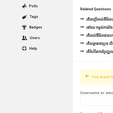
Polls
Related Questions
Tags
តើគេប្រើអាល់ទីម៉ែ
នៅរយៈកម្ពស់កាន់តែខ
Badges
តើអាល់ទីម៉ែតជាឧបករ
Users
តើសម្ពាធថេរឬទេ បើ
Help
តើទំហំនៃការប្រែប្រួ
You must l
Username or ema