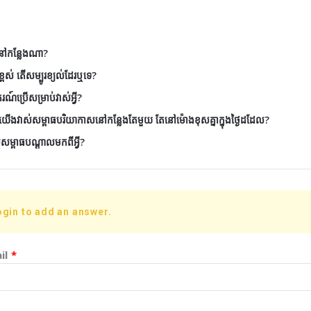
តនៅកន្លែងណា?
្ពស់ តើសម្បូរខ្យល់ដែរឬទេ?
ណ៍ប្រើសម្រាប់វាស់អ្វី?
យើងវាស់សម្ពាធបរិយាកាសនៅកន្លែងតែមួយ តែនៅម៉ោងខុសគ្នាក្នុងថ្ងៃដដែល?
លសម្ពាធបណ្តាលមកពីអ្វី?
ogin to add an answer.
il
*