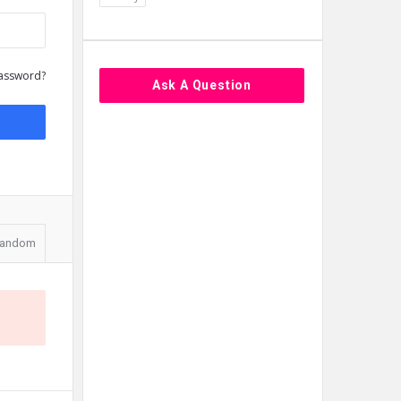
assword?
Ask A Question
andom