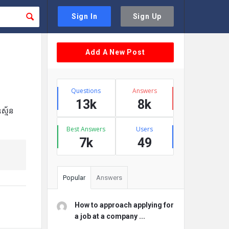
Sign In
Sign Up
Sidebar
Add A New Post
Stats
Questions
Answers
13k
8k
ស្ម័ន
Best Answers
Users
7k
49
Popular
Answers
How to approach applying for
a job at a company ...