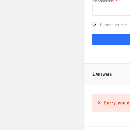
Password
*
Remember Me!
2 Answers
Sorry, you d