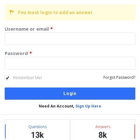
You must login to add an answer.
Username or email
*
Password
*
Remember Me!
Forgot Password?
Need An Account,
Sign Up Here
Sidebar
Stats
Questions
Answers
13k
8k