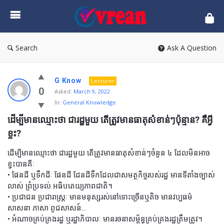
vrean.com
Search
Ask A Question
G Know
Lecturer
0
Asked:
March 9, 2022
In:
General Knowledge
ដើម្បីមានឈ្មោះថា ជារដ្ឋមួយ តើត្រូវមានធាតុសំខាន់ៗប៉ុន្មាន? គឺអ្វី
ខ្លះ?
ដើម្បីមានឈ្មោះថា ជារដ្ឋមួយ តើត្រូវមានធាតុសំខាន់ៗចំនួន ៤ ដែលមិនអាច
ខ្វះបានគឺៈ
• ផែនដី ឬទឹកដីៈ ផែនដី ដែនដីទឹកដែលជាសមត្ថកិច្ចរបស់រដ្ឋ មានទីតាំងច្បាស់
លាស់ ព្រំប្រទល់ អធិបតេយ្យភាពជាតិ។
• ប្រជាជន ប្រជារាស្រ្ដៈ មានមនុស្សរស់នៅទោះច្រើនឬតិច មានវប្បធម៌
សាសនា ភាសា ពូជសាសន៍…
• អំណាចគ្រប់គ្រងរដ្ឋ ឬរដ្ឋាភិបាលៈ មានរចនាសម្ព័ន្ធគ្រប់គ្រងរដ្ឋត្រឹមត្រូវ។