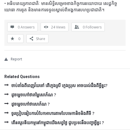
• អធិបតេយ្យភាពជាតិៈ មានសិទ្ធិសម្រេចខាងកិច្ចការនយោបាយ សេដ្ឋកិច្ច
យោធា ការទូត និងមានការទទួលស្គាល់ពីអង្គការសហប្រជាជាតិ។
0 Answers
24
Views
0
Followers
0
Share
Report
Related Questions
ចាប់តាំងពីពេញវ័យទៅ តើក្មេងស្រី ក្មេងប្រុស អាចយល់ដឹងពីអ្វីខ្លះ?
ដូចម្ដេចហៅថាតម្លៃសោភ័ណ ?
ដូចម្ដេចហៅថាសោភ័ណ ?
ចូរប្រៀបធៀបការបំបែកអាហារតាមបែបមេកានិចនិងគីមី ?
តើនគរូបនីយកម្មនៅកម្ពុជាយើងសព្វថ្ងៃ ជួបប្រទះនឹងបញ្ហាអ្វីខ្លះ ?