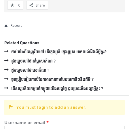
0
Share
Report
Related Questions
ចាប់តាំងពីពេញវ័យទៅ តើក្មេងស្រី ក្មេងប្រុស អាចយល់ដឹងពីអ្វីខ្លះ?
ដូចម្ដេចហៅថាតម្លៃសោភ័ណ ?
ដូចម្ដេចហៅថាសោភ័ណ ?
ចូរប្រៀបធៀបការបំបែកអាហារតាមបែបមេកានិចនិងគីមី ?
តើនគរូបនីយកម្មនៅកម្ពុជាយើងសព្វថ្ងៃ ជួបប្រទះនឹងបញ្ហាអ្វីខ្លះ ?
You must login to add an answer.
Username or email
*