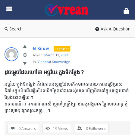
vrean.com
Search
Ask A Question
G Know
Lecturer
0
Asked:
March 11, 2022
In:
General Knowledge
ដូចម្តេចដែលហៅថា អច្ឆរិយៈក្នុងទីកន្លែង ?
អច្ឆរិយៈក្នុងទីកន្លែង គឹជាភាពអស្ចារ្យដែលកើតមានតាមរយៈការបប្រើប្រាស់
ទីតាំងក្នុងដំណើររឿងដែលទីកន្លែងទាំងនោះពុំមានឃើញពិតនៅក្នុងសង្គមជាក់
ស្តែងនោះឡើយ ។
ឧទាហរណ៍ ៖ នគរពារាណសី ស្ថានត្រៃត្រឹង្សា ឋានភុជង្គនាគ ព្រៃហេមពាន្ត ភ្នំ
ព្រះសុមេរុ ស្ថានព្រះចន្ទ្រ…. ។
0 Answers
19
Views
0
Followers