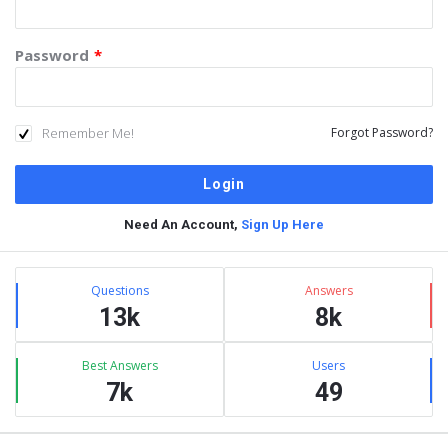
Password
*
Remember Me!
Forgot Password?
Need An Account,
Sign Up Here
Sidebar
Stats
Questions
Answers
13k
8k
Best Answers
Users
7k
49