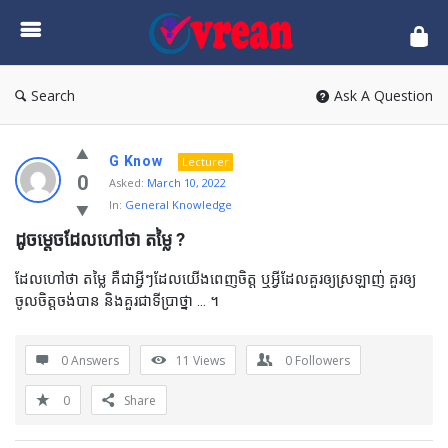
vrean.com
Search
Ask A Question
G Know
Lecturer
0
Asked:
March 10, 2022
In:
General Knowledge
ដូចម្តេចដែលហៅថា តម្លៃ ?
ដែលហៅថា តម្លៃ គឺជាអ្វីៗដែលយើងពេញចិត្ត ឬអ្វីដែលគួរឲ្យស្រឡាញ់ គួរឲ្យ
ចូលចិត្តចង់បាន និងគួរជាទីប្រាថ្នា … ។
0 Answers
11
Views
0
Followers
0
Share