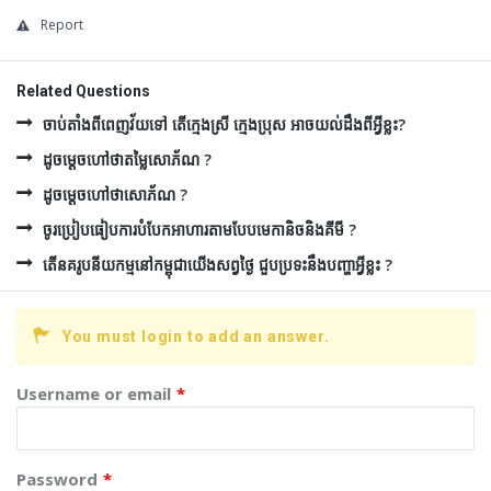
Report
Related Questions
ចាប់តាំងពីពេញវ័យទៅ តើក្មេងស្រី ក្មេងប្រុស អាចយល់ដឹងពីអ្វីខ្លះ?
ដូចម្ដេចហៅថាតម្លៃសោភ័ណ ?
ដូចម្ដេចហៅថាសោភ័ណ ?
ចូរប្រៀបធៀបការបំបែកអាហារតាមបែបមេកានិចនិងគីមី ?
តើនគរូបនីយកម្មនៅកម្ពុជាយើងសព្វថ្ងៃ ជួបប្រទះនឹងបញ្ហាអ្វីខ្លះ ?
You must login to add an answer.
Username or email
*
Password
*