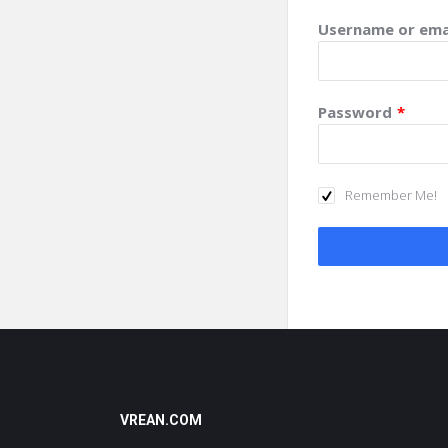
Username or ema
Password
*
Remember Me!
Footer
VREAN.COM