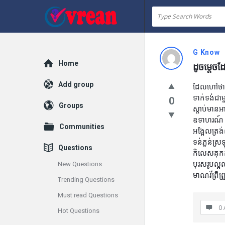
vrean.com
G Know
Explore
Home
ដូចម្តេច
Add group
ដែលហៅថា កា
ទាក់ទង់ជាម
0
Groups
ស្តាប់មានអ
ឧទាហរណ៍ 
Communities
អង្អែលត្រង់
ទន់ភ្លន់ស
Questions
កិលេសគុកក
បុរសរូបល្អល
New Questions
មាណវីព្រឺព
Trending Questions
Must read Questions
0 
Hot Questions