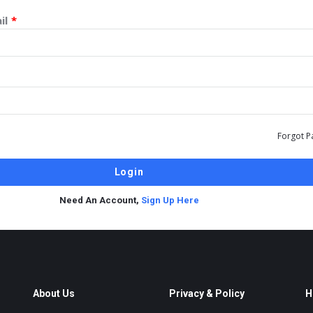
il
*
Forgot P
Need An Account,
Sign Up Here
About Us
Privacy & Policy
H