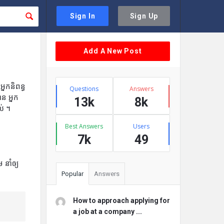
Sign In
Sign Up
Sidebar
Add A New Post
Stats
្នកនិពន្ធ
Questions
Answers
ន អ្នក
13k
8k
ល់ ។
Best Answers
Users
7k
49
 នាំឲ្យ
Popular
Answers
How to approach applying for
a job at a company ...