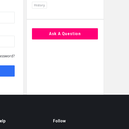
History
Ask A Question
assword?
elp
Follow