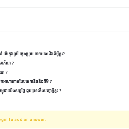
តើក្មេងស្រី ក្មេងប្រុស អាចយល់ដឹងពីអ្វីខ្លះ?
ៃសោភ័ណ ?
័ណ ?
ែកអាហារតាមបែបមេកានិចនិងគីមី ?
ុជាយើងសព្វថ្ងៃ ជួបប្រទះនឹងបញ្ហាអ្វីខ្លះ ?
ogin to add an answer.