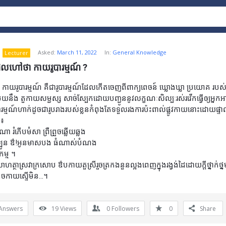
Asked:
March 11, 2022
In:
General Knowledge
Lecturer
ដែលហៅថា កាយរូបារម្មណ៍ ?
យរូបារម្មណ៍ គឺជារូបារម្មណ៍ដែលកើតចេញពីពាក្យពេចន៍ ឃ្លោងឃ្លា ប្រយោគ របស់អ
ួយនឹង តួកាយសម្ជស្ស សាច់ស្បែកដោយបញ្ជូននូវលក្ខណៈសិល្បៈរស់រវើកធ្វើឲ្យអ្នកអា
ារម្មណ៍ហាក់ដូចជារូបរាងរបស់ខ្លនកំពុងតែទទួលរងការប៉ះពាល់ផ្លូវកាយនោះដោយផ្ទា
៖
ណា រំភើបមំសា ព្រឺព្រួចឆ្លើយឆ្លង
្រឡូន ឳ!អូនមាសបង ធំណាស់បំណង
ម្ម ។
ាហត្ថាស្រវាក្រសោប ឳបកាយតួស្រីរួចត្រកងនួនល្អងពេញក្នុងរង្វង់ដៃដោយក្តីថ្នាក់ថ្នម
្រួចកាយស្ទើមិន…។
Answers
19
Views
0
Followers
0
Share