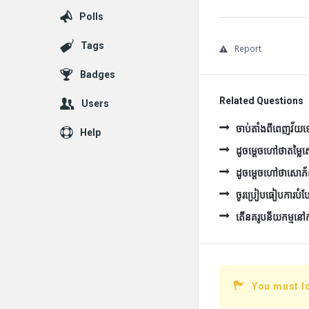
Polls
Tags
Report
Badges
Related Questions
Users
ចាប់តាំងពីពេញវ័យទៅ 
Help
ដូចម្ដេចហៅថាតម្ល
ដូចម្ដេចហៅថាសោភ
ចូរប្រៀបធៀបការបំប
តើនគរូបនីយកម្មនៅកម្ព
You must l