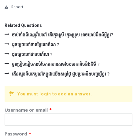
Report
Related Questions
ចាប់តាំងពីពេញវ័យទៅ តើក្មេងស្រី ក្មេងប្រុស អាចយល់ដឹងពីអ្វីខ្លះ?
ដូចម្ដេចហៅថាតម្លៃសោភ័ណ ?
ដូចម្ដេចហៅថាសោភ័ណ ?
ចូរប្រៀបធៀបការបំបែកអាហារតាមបែបមេកានិចនិងគីមី ?
តើនគរូបនីយកម្មនៅកម្ពុជាយើងសព្វថ្ងៃ ជួបប្រទះនឹងបញ្ហាអ្វីខ្លះ ?
You must login to add an answer.
Username or email
*
Password
*