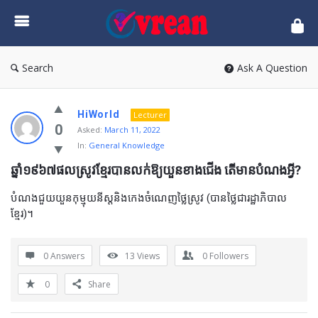
vrean.com
Search
Ask A Question
HiWorld
Lecturer
0
Asked:
March 11, 2022
In:
General Knowledge
ឆ្នាំ១៩៦៧ផលស្រូវខ្មែរបានលក់ឱ្យយួនខាងជើង តើមានបំណងអ្វី?
បំណងជួយយួនកុម្មុយនីស្តនិងកេងចំណេញថ្លៃស្រូវ (បានថ្លៃជារដ្ឋាភិបាល
ខ្មែរ)។
0 Answers
13
Views
0
Followers
0
Share