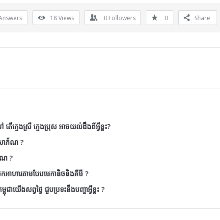
Answers
18
Views
0
Followers
0
Share
តើក្មេងស្រី ក្មេងប្រុស អាចយល់ដឹងពីអ្វីខ្លះ?
ៃសោភ័ណ ?
័ណ ?
ែកអាហារតាមបែបមេកានិចនិងគីមី ?
ុជាយើងសព្វថ្ងៃ ជួបប្រទះនឹងបញ្ហាអ្វីខ្លះ ?