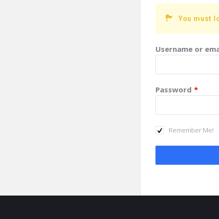
You must l
Username or ema
Password
*
Remember Me!