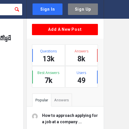
Sign In
Sign Up
Sidebar
Add A New Post
ផ្ទៃដី
Stats
Questions
Answers
13k
8k
Best Answers
Users
7k
49
Popular
Answers
How to approach applying for
a job at a company ...