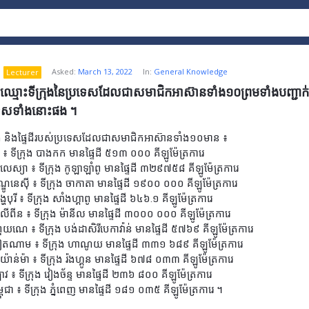
Asked:
March 13, 2022
In:
General Knowledge
Lecturer
ប់ឈ្មោះទីក្រុងនៃប្រទេសដែលជាសមាជិកអាស៊ានទាំង១០ព្រមទាំងបញ្ជាក់ពី
ទេសទាំងនោះផង ។
រុង និងផ្ទៃដីរបស់ប្រទេសដែលជាសមាជិកអាស៊ានទាំង១០មាន ៖
 ៖ ទីក្រុង បាងកក មានផ្ទៃដី ៥១៣ ០០០ គីឡូម៉ែត្រការេ
ាលេស្យា ៖ ទីក្រុង កូឡាឡាំពូ មានផ្ទៃដី ៣២៩៧៥៨ គីឡូម៉ែត្រការេ
្ឌូនេស៊ី ៖ ទីក្រុង ចាកាតា មានផ្ទៃដី ១៩០០ ០០០ គីឡូម៉ែត្រការេ
្ហបុរី ៖ ទីក្រុង សាំងហ្គាពូ មានផ្ទៃដី ៦៤៦.១ គីឡូម៉ែត្រការេ
ីលីពីន ៖ ទីក្រុង ម៉ានីល មានផ្ទៃដី ៣០០០ ០០០ គីឡូម៉ែត្រការេ
រុយណេ ៖ ទីក្រុង បង់ដាសិរីបេកាវ៉ាន់ មានផ្ទៃដី ៥៧៦៩ គីឡូម៉ែត្រការេ
វៀតណាម ៖ ទីក្រុង ហាណូយ មានផ្ទៃដី ៣៣១ ៦៨៩ គីឡូម៉ែត្រការេ
យ៉ាន់ម៉ា ៖ ទីក្រុង រ៉ងហ្គូន មានផ្ទៃដី ៦៧៨ ០៣៣ គីឡូម៉ែត្រការេ
វ ៖ ទីក្រុង វៀងច័ន្ទ មានផ្ទៃដី ២៣៦ ៨០០ គីឡូម៉ែត្រការេ
ពុជា ៖ ទីក្រុង ភ្នំពេញ មានផ្ទៃដី ១៨១ ០៣៥ គីឡូម៉ែត្រការេ ។