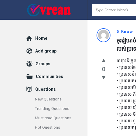
vrean.com
G Know
Explore
Home
ចូររៀបរា
របស់ប្រ
Add group
ឈ្មោះទីក្
Groups
• ប្រទេសថៃ
0
• ប្រទេសម៉
Communities
• ប្រទេសឥណ
• ប្រទេសសិង
Questions
• ប្រទេស ភ
New Questions
• ប្រទេស ព្
• ប្រទេស 
Trending Questions
• ប្រទេស មី
Must read Questions
• ប្រទេស ឡា
• ប្រទេសកម្
Hot Questions