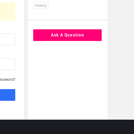
History
Ask A Question
assword?