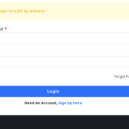
ogin to add an answer.
il
*
Forgot P
Need An Account,
Sign Up Here