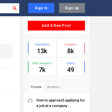
Sign In
Sign Up
Sidebar
Add A New Post
Stats
Questions
Answers
13k
8k
Best Answers
Users
7k
49
Popular
Answers
How to approach applying for
a job at a company ...