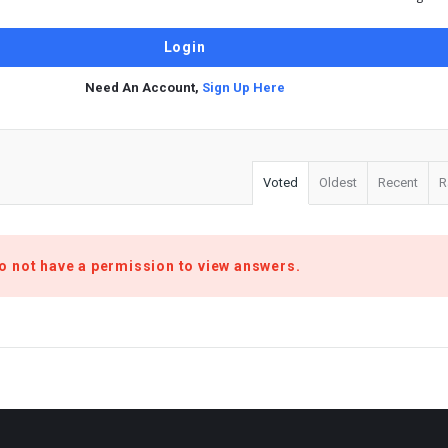
Need An Account,
Sign Up Here
Voted
Oldest
Recent
R
o not have a permission to view answers.