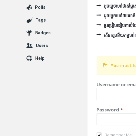
ដូចម្ដេចហៅថាតម្ល
Polls
ដូចម្ដេចហៅថាសោភ
Tags
ចូរប្រៀបធៀបការបំប
Badges
តើនគរូបនីយកម្មនៅកម្ព
Users
Help
You must l
Username or ema
Password
*
Remember Me!