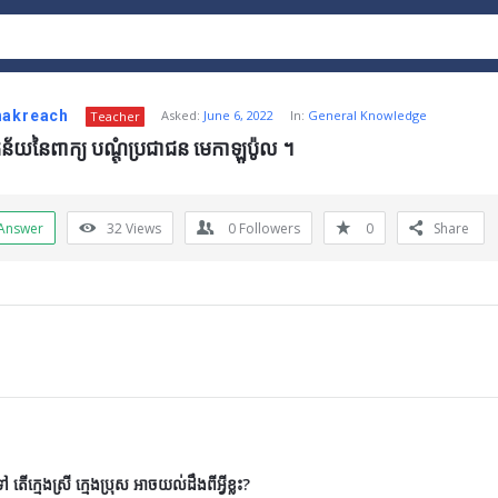
hakreach
Asked:
June 6, 2022
In:
General Knowledge
Teacher
់ន័យនៃពាក្យ បណ្ដុំប្រជាជន មេកាឡូប៉ូល ។
Answer
32
Views
0
Followers
0
Share
តើក្មេងស្រី ក្មេងប្រុស អាចយល់ដឹងពីអ្វីខ្លះ?