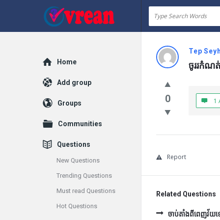
vrean.com
Tep Sey
Explore
Home
ចូររកំណត
Add group
0
1 
Groups
Communities
Questions
Report
New Questions
Trending Questions
Must read Questions
Related Questions
Hot Questions
ចាប់តាំងពីពេញវ័យទៅ 