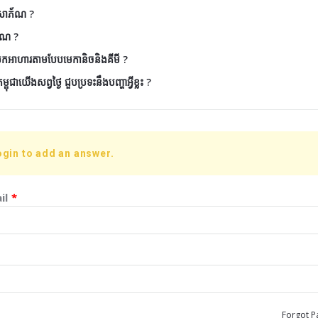
ៃសោភ័ណ ?
័ណ ?
ែកអាហារតាមបែបមេកានិចនិងគីមី ?
ុជាយើងសព្វថ្ងៃ ជួបប្រទះនឹងបញ្ហាអ្វីខ្លះ ?
ogin to add an answer.
il
*
Forgot P