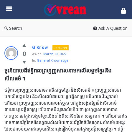
vrean.com
Search
Ask A Question
G Know
Lecturer
0
Asked:
March 10, 2022
In:
General Knowledge
ចូរនិយាយពីឥទ្ធិពលព្រហ្មញ្ញសាសនាមកលើសង្គមខ្មែរ និង
សីលធម៌ ។
ឥទ្ធិពលព្រហ្មញ្ញសាសនាមកលើសង្គមខ្មែរ និងសីលធម៌ ៖ ព្រហ្មញ្ញសាសនា
មកលើសង្គមខ្មែរ និងសីលធម៌តាមរយៈប្រវត្តិសាស្រ្ដ យើងបានដឹងរួចរាល់
ហើយថា ព្រហ្មមញ្ញសាសនាបានចាក់ឬស នៅក្នុងសង្គមខ្មែរនិងសីលធម៌
តាមរយៈប្រវត្តិសាស្រ្ដ យើងបានដឹងរួចរាល់ហើយថា ព្រហ្មញ្ញសាសនាបាន
ចាត់ឬស នៅក្នុងសង្គមខ្មែរយើងតាំងពីស.វទី១នៃគ.សម្លេះមក ។ ហើយវាចេះតែ
មានការសវវិត្តរីកចរើនរហូតដល់សម័យកាលវវិត្តរីកចំរើនរហូតដល់សម័យអង្គរ
ដែលជាសម័យកាដលមួយដ៏សែនរុងរឿងបំផុតនៅក្នុងប្រវត្តិសាស្រ្ដខ្មែរ ។ ឥទ្ធិ