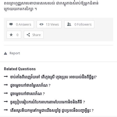
ពលព្រហ្មញ្ញសាសនាបានសេសសល់ ជាភស្តុតាងសំរាប់ឪ្យអ្នកជំនាន់
ក្រោយយកមកសិក្សា ។
0 Answers
13
Views
0
Followers
0
Share
Report
Related Questions
ចាប់តាំងពីពេញវ័យទៅ តើក្មេងស្រី ក្មេងប្រុស អាចយល់ដឹងពីអ្វីខ្លះ?
ដូចម្ដេចហៅថាតម្លៃសោភ័ណ ?
ដូចម្ដេចហៅថាសោភ័ណ ?
ចូរប្រៀបធៀបការបំបែកអាហារតាមបែបមេកានិចនិងគីមី ?
តើនគរូបនីយកម្មនៅកម្ពុជាយើងសព្វថ្ងៃ ជួបប្រទះនឹងបញ្ហាអ្វីខ្លះ ?