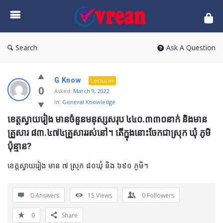
vrean.com
Search
Ask A Question
G Know
Lecturer
0
Asked:
March 9, 2022
In:
General Knowledge
ខេត្តស្វាយរៀង មានចំនួនមនុស្សសរុប ៤៤០.៣៣០នាក់ និងមាន
គ្រួសារ ៨៣.៤៧៤គ្រួសាររស់នៅ។ តើក្នុងនោះចែកជាស្រុក ឃុំ ភូមិ
ប៉ុន្មាន?
ខេត្តស្វាយរៀង មាន ៧ ស្រុក ៨០ឃុំ និង ៦៩០ ភូមិ។
0 Answers
15
Views
0
Followers
0
Share