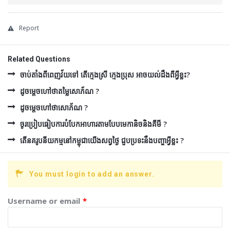
Report
Related Questions
ចាប់តាំងពីពេញវ័យទៅ តើក្មេងស្រី ក្មេងប្រុស អាចយល់ដឹងពីអ្វីខ្លះ?
ដូចម្ដេចហៅថាតម្លៃសោភ័ណ ?
ដូចម្ដេចហៅថាសោភ័ណ ?
ចូរប្រៀបធៀបការបំបែកអាហារតាមបែបមេកានិចនិងគីមី ?
តើនគរូបនីយកម្មនៅកម្ពុជាយើងសព្វថ្ងៃ ជួបប្រទះនឹងបញ្ហាអ្វីខ្លះ ?
You must login to add an answer.
Username or email
*