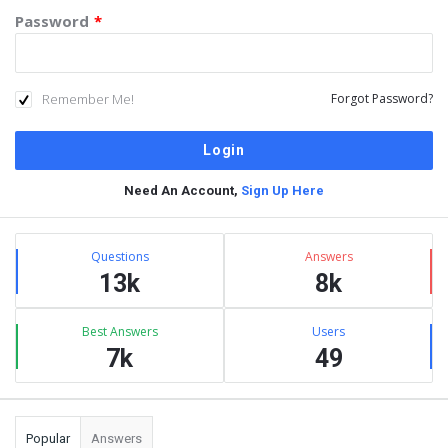
Password
*
Remember Me!
Forgot Password?
Need An Account,
Sign Up Here
Sidebar
Stats
Questions
Answers
13k
8k
Best Answers
Users
7k
49
Popular
Answers