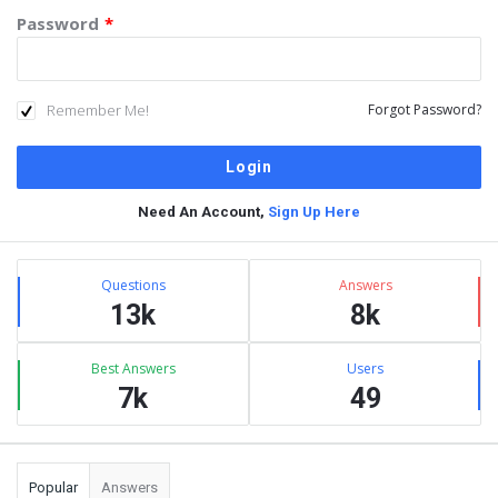
Password
*
Remember Me!
Forgot Password?
Need An Account,
Sign Up Here
Sidebar
Stats
Questions
Answers
13k
8k
Best Answers
Users
7k
49
Popular
Answers