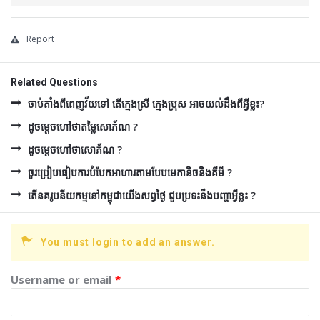
Report
Related Questions
ចាប់តាំងពីពេញវ័យទៅ តើក្មេងស្រី ក្មេងប្រុស អាចយល់ដឹងពីអ្វីខ្លះ?
ដូចម្ដេចហៅថាតម្លៃសោភ័ណ ?
ដូចម្ដេចហៅថាសោភ័ណ ?
ចូរប្រៀបធៀបការបំបែកអាហារតាមបែបមេកានិចនិងគីមី ?
តើនគរូបនីយកម្មនៅកម្ពុជាយើងសព្វថ្ងៃ ជួបប្រទះនឹងបញ្ហាអ្វីខ្លះ ?
You must login to add an answer.
Username or email
*