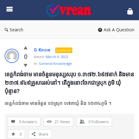
vrean.com
Search
Ask A Question
G Know
Lecturer
0
Asked:
March 9, 2022
In:
General Knowledge
ខេត្តកំពង់ចាម មានចំនួនមនុស្សសរុប ១.៣៧២.៦៩៧នាក់ និងមាន 
២៣៧.៩៤៩គ្រូសាររស់នៅ។ តើក្នុងនោះចែកជាស្រុក ភូមិ ឃុំ
ប៉ុន្មាន?
ខេត្តកំពង់ចាម មានចំនួន ១៦ស្រុក ១៧៣ឃុំ និង ១៦៣៤ភូមិ ។
0 Answers
21
Views
0
Followers
0
Share