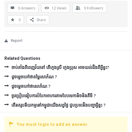
0 Answers
12
Views
0
Followers
0
Share
Report
Related Questions
ចាប់តាំងពីពេញវ័យទៅ តើក្មេងស្រី ក្មេងប្រុស អាចយល់ដឹងពីអ្វីខ្លះ?
ដូចម្ដេចហៅថាតម្លៃសោភ័ណ ?
ដូចម្ដេចហៅថាសោភ័ណ ?
ចូរប្រៀបធៀបការបំបែកអាហារតាមបែបមេកានិចនិងគីមី ?
តើនគរូបនីយកម្មនៅកម្ពុជាយើងសព្វថ្ងៃ ជួបប្រទះនឹងបញ្ហាអ្វីខ្លះ ?
You must login to add an answer.