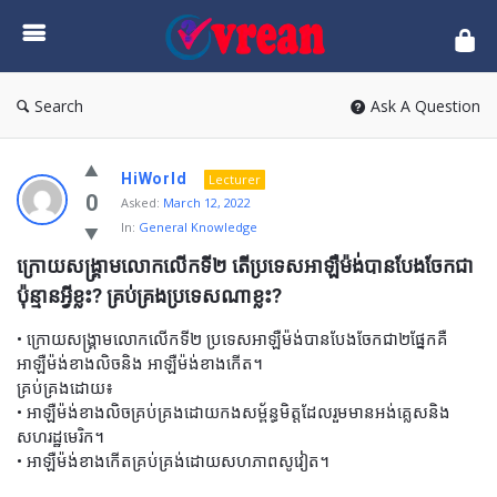
vrean.com
Search
Ask A Question
HiWorld
Lecturer
0
Asked:
March 12, 2022
In:
General Knowledge
ក្រោយសង្រ្គាមលោកលើកទី២ តើប្រទេសអាឡឺម៉ង់បានបែងចែកជា
ប៉ុន្មានអ្វីខ្លះ? គ្រប់គ្រងប្រទេសណាខ្លះ?
• ក្រោយសង្រ្គាមលោកលើកទី២ ប្រទេសអាឡឺម៉ង់បានបែងចែកជា២ផ្នែកគឺ
អាឡឺម៉ង់ខាងលិចនិង អាឡឺម៉ង់ខាងកើត។
គ្រប់គ្រងដោយ៖
• អាឡឺម៉ង់ខាងលិចគ្រប់គ្រងដោយកងសម្ព័ន្ធមិត្តដែលរួមមានអង់គ្លេសនិង
សហរដ្ឋមេរិក។
• អាឡឺម៉ង់ខាងកើតគ្រប់គ្រង់ដោយសហភាពសូវៀត។