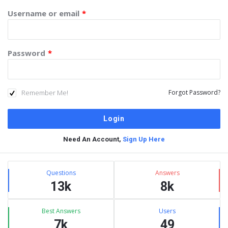
Username or email
*
Password
*
Remember Me!
Forgot Password?
Need An Account,
Sign Up Here
Sidebar
Stats
Questions
Answers
13k
8k
Best Answers
Users
7k
49