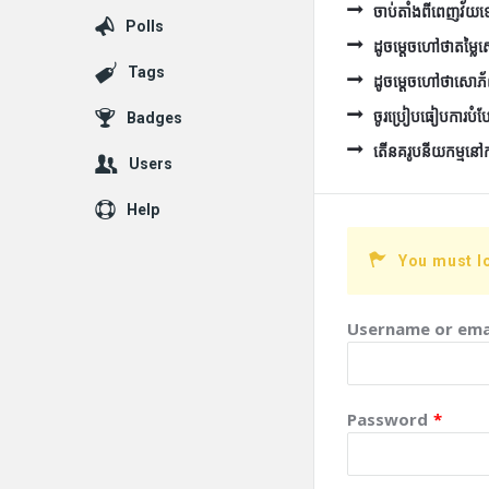
ចាប់តាំងពីពេញវ័យទៅ 
Polls
ដូចម្ដេចហៅថាតម្ល
Tags
ដូចម្ដេចហៅថាសោភ
ចូរប្រៀបធៀបការបំប
Badges
តើនគរូបនីយកម្មនៅកម្ព
Users
Help
You must l
Username or ema
Password
*