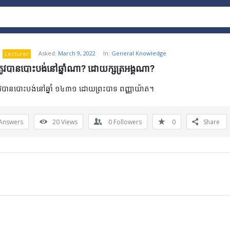
Asked:
March 9, 2022
In:
General Knowledge
Lecturer
គរត្រូវបានបោះបង់នៅឆ្នាំណា? ដោយក្សត្រអង្គណា?
ត្រូវបានបោះបង់នៅឆ្នាំ ១៤៣១ ដោយព្រះបាទ ពញ្ញាយ៉ាត។
Answers
20
Views
0
Followers
0
Share