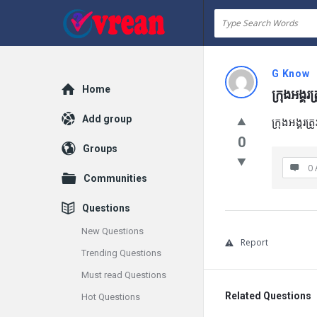
vrean.com
G Know
Explore
Home
ក្រុងអង្
Add group
ក្រុងអង្គរ
0
Groups
0 
Communities
Questions
New Questions
Report
Trending Questions
Must read Questions
Related Questions
Hot Questions