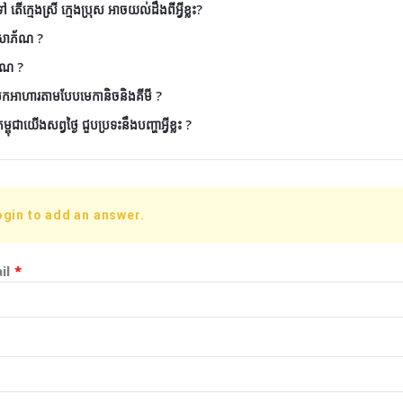
តើក្មេងស្រី ក្មេងប្រុស អាចយល់ដឹងពីអ្វីខ្លះ?
ៃសោភ័ណ ?
័ណ ?
ែកអាហារតាមបែបមេកានិចនិងគីមី ?
ុជាយើងសព្វថ្ងៃ ជួបប្រទះនឹងបញ្ហាអ្វីខ្លះ ?
ogin to add an answer.
il
*