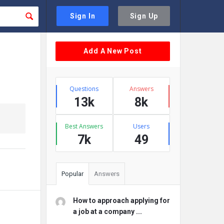
Sign In
Sign Up
Sidebar
Add A New Post
Stats
Questions
Answers
13k
8k
Best Answers
Users
7k
49
Popular
Answers
How to approach applying for
a job at a company ...