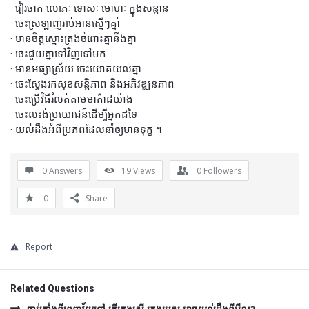
· វៀរចាក លោភៈ ទោសៈ មោហៈ ក្នុងសន្តាន
· ចេះស្រឡាញ់រាប់អានស្មើៗគ្នា់
· មានចិត្តស្មោះត្រង់ចំពោះគ្នានឹងគ្នា
· ចេះជួយគ្នាទៅវិញទៅមក
· មានអធ្យាស្រ័យ ចេះយោគយល់គ្នា
· ចេះស្វែងរកសុខសន្តិភាព និងអភិវឌ្ឍនភាព
· ចេះប្រើវិធីរំលត់តាមមាគ៌ា៨យ៉ាង
· ចេះលះង់ប្រយោជន៍ដើម្បីអ្នកដទៃ
· យល់ដឹងអំពីប្រភពដែលនាំឲ្យមានទុក្ខ ។
0 Answers
19
Views
0
Followers
0
Share
Report
Related Questions