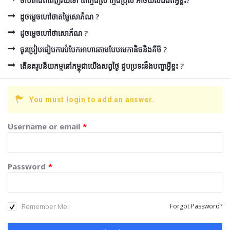
ចាប់តាំងពីពេញវ័យទៅ តើក្មេងស្រី ក្មេងប្រុស អាចយល់ដឹងពីអ្វីខ្លះ?
ដូចម្ដេចហៅថាតម្លៃសោភ័ណ ?
ដូចម្ដេចហៅថាសោភ័ណ ?
ចូរប្រៀបធៀបការបំបែកអាហារតាមបែបមេកានិចនិងគីមី ?
តើនគរូបនីយកម្មនៅកម្ពុជាយើងសព្វថ្ងៃ ជួបប្រទះនឹងបញ្ហាអ្វីខ្លះ ?
You must login to add an answer.
Username or email
*
Password
*
Remember Me!
Forgot Password?