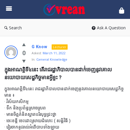
vrean.com
Search
Ask A Question
G Know
Lecturer
0
Asked:
March 11, 2022
In:
General Knowledge
ក្នុងអាណត្តិទី៤នេះ តើរាជរដ្ឋាភិបាលបានដាក់់ចេញនូវគោល
នយោបាយសេដ្ឋកិច្ចមានអ្វីខ្លះ ?
ក្នុងអាណត្តិទី៤នេះ រាជរដ្ឋាភិបាលបានដាក់ចេញនូវគោលនយោបាយសេដ្ឋកិច្ច
មាន ៖
· វិស័យកសិកម្ម
· ទឹក និងប្រព័ន្ធស្រាចស្រព
· មានចិត្តគំនិតស្អាតបរិសុទ្ធជ្រះថ្លា
· ចេះខន្តី ចេះដោះស្រាយជំលោះ ( សន្តិវិធី )
· វៀរចាកនូវរាល់អំពើបាបទាំងឡាយ