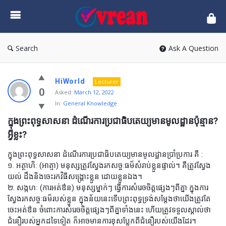
vrean.com
Search
Ask A Question
HiWorld
Lecturer
0
Asked:
March 12, 2022
In:
General Knowledge
ក្នុងព្រះពុទ្ធសាសនា ដំណើរការប្រជាធិបតេយ្យមានមូលដ្ឋានប៉ុន្មាន? 
អ្វីខ្លះ?
ក្នុងព្រះពុទ្ធសាសនា ដំណើរការប្រជាធិបតេយ្យមានមូលដ្ឋានប្រាំប្រការ គឺ :
១. អត្ថាហិៈ (អាត្មា) មនុស្សត្រូវស្វែងរកសច្ចៈធម៏សំរាប់ខ្លួនផ្ទាល់។ គឺត្រូវស្វែង
យល់ ដឹងនិងចេះរកវិធីសង្គ្រោះខ្លួន ដោយខ្លួនឯង។
២. សង្កហៈ (ការអត់ឳន) មនុស្សម្នាក់ៗ ធ្វើការសំរេចចិត្តផ្សេងៗពីគ្នា ក្នុងការ
ស្វែងរកសច្ចៈធម៏របស់ខ្លួន ក្នុងន័យនេះទើបព្រះពុទ្ធទ្រង់សម្តែងថាយើងត្រូវតែ
ចេះអត់ឳន ចំពោះការសំរេចចិត្តផ្សេងៗពីគ្នាទាំងនេះ ហើយត្រូវទទួលស្គាល់ថា
ជំនឿរបស់អ្នកដទៃទៀត ក៏អាចមានការខុសប្លែកពីជំនឿរបស់យើងដែរ។