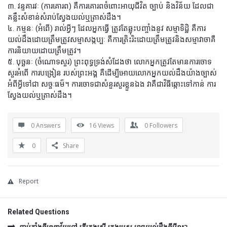
៣. វន្ទគារវៈ (ការគោរព) គឺការគោរពចំពោះអាយុជីវិត ច្បាប់ និងវិន័យ ដែលជា
គន្លឹះសំខាន់សំរាប់ស្វែងយល់ឬត្រាស់ដឹង។
៤. កម្មនៈ (អំពើ) រាល់អ្វីៗ ដែលអ្នកធ្វើ ត្រូវតែឆ្លុះបញ្ចាំងនូវ សម្មាទិដ្ឋិ គឺការ
យល់ដឹងដោយត្រឹមត្រូវសម្មាសង្កប្បៈ គឺការត្រិះរិះដោយត្រឹមត្រូវនិងសម្មាវាចាគឺ
ការនិយាយដោយត្រឹមត្រូវ។
៥. បុច្ឆនៈ (ចំណោទសួរ) ព្រះពុទ្ធទ្រង់សំដែងថា លោកអ្នកត្រូវតែមានការចោទ
សួរអំពើ ការបង្រៀន របស់ព្រះអង្គ គឺដើម្បីអោយលោកអ្នកយល់ដឹងយ៉ាងច្បាស់
អំពីអ្វីទៅជា សច្ចៈធម៏។ ការចោទជាសំនួរសួរខ្លួនឯង វាគឺជាវិធីឆ្កោះទៅកាន់ ការ
ស្វែងយល់ឬត្រាស់ដឹង។
0 Answers
16
Views
0
Followers
0
Share
Report
Related Questions