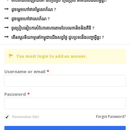
ចាប់តាំងពីពេញវ័យទៅ តើក្មេងស្រី ក្មេងប្រុស អាចយល់ដឹងពីអ្វីខ្លះ?
ដូចម្ដេចហៅថាតម្លៃសោភ័ណ ?
ដូចម្ដេចហៅថាសោភ័ណ ?
ចូរប្រៀបធៀបការបំបែកអាហារតាមបែបមេកានិចនិងគីមី ?
តើនគរូបនីយកម្មនៅកម្ពុជាយើងសព្វថ្ងៃ ជួបប្រទះនឹងបញ្ហាអ្វីខ្លះ ?
You must login to add an answer.
Username or email
*
Password
*
Remember Me!
Forgot Password?