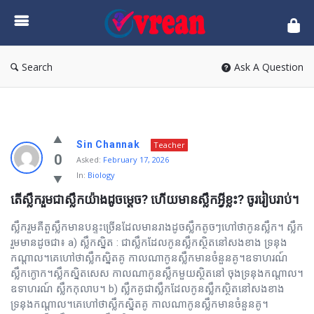
vrean.com
Search
Ask A Question
vrean.com
Sin Channak
Teacher
Latest
0
Asked:
February 17, 2026
In:
Biology
Questions
តើស្លឹករួមជាស្លឹកយ៉ាងដូចម្តេច? ហើយមានស្លឹកអ្វីខ្លះ? ចូររៀបរាប់។
ស្លឹករួមគឺតួស្លឹកមានបន្ទះច្រើនដែលមានរាងដូចស្លឹកតូចៗហៅថាកូនស្លឹក។ ស្លឹក
រួមមានដូចជា៖ a) ស្លឹកស្និត : ជាស្លឹកដែលកូនស្លឹកស្ថិតនៅសងខាង ទ្រនុង
កណ្ដាល។គេហៅថាស្លឹកស្និតគូ កាលណាកូនស្លឹកមានចំនួនគូ។ឧទាហរណ៍
ស្លឹកក្ងោក។ស្លឹកស្និតសេស កាលណាកូនស្លឹកមួយស្ថិតនៅ ចុងទ្រនុងកណ្ដាល។
ឧទាហរណ៍ ស្លឹកកុលាប។ b) ស្លឹកគូជាស្លឹកដែលកូនស្លឹកស្ថិតនៅសងខាង
ទ្រនុងកណ្ដាល។គេហៅថាស្លឹកស្និតគូ កាលណាកូនស្លឹកមានចំនួនគូ។