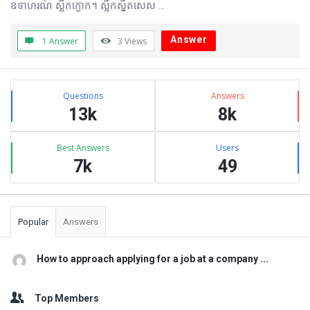
ឧទាហរណ៍ ស្លឹកក្ងោក។ ស្លឹកស្និតសេស ...
Answer
1 Answer
3
Views
Sidebar
Stats
Questions
Answers
13k
8k
Best Answers
Users
7k
49
Popular
Answers
How to approach applying for a job at a company ...
Top Members